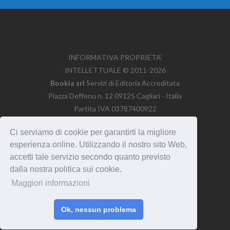
INFORMATIVA PROPRIETA’
INTELLETTUALE © 2011-2026
Bookia srl
Servizi di Editoria Accreditata
Piazza Deffenu n. 12
09125
Cagliari
-
Italia
Partita IVA
03787400922
Ci serviamo di cookie per garantirti la migliore
esperienza online. Utilizzando il nostro sito Web,
Per informazioni:
info@ebookscuola.com
accetti tale servizio secondo quanto previsto
dalla nostra politica sui cookie.
Termini e condizioni
/
Privacy Policy
/
Maggiori informazioni
Cookie Policy
Glossario
/
Mappa del sito
Ok, nessun problema
Contatti